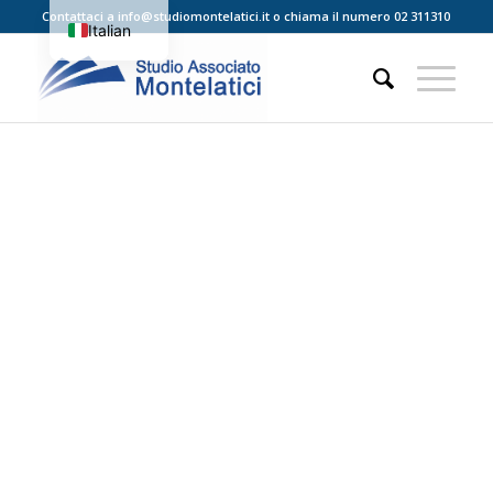
Contattaci a
info@studiomontelatici.it
o chiama il numero
02 311310
Italian
English